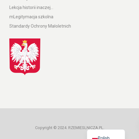
Lekcja historii inaczej…
mLegitymacja szkolna
Standardy Ochrony Małoletnich
Ukrainian
Copyright © 2024. RZEMIESLNICZA.PL.
Polish