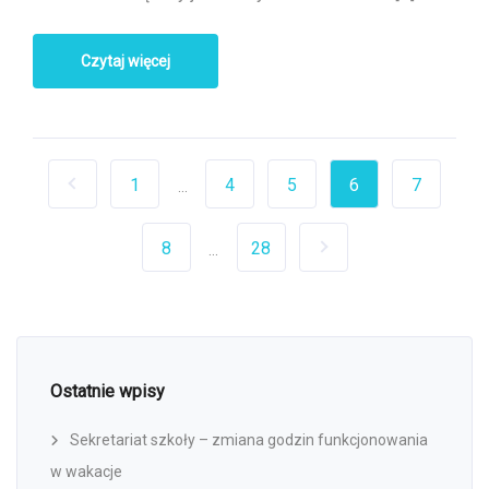
Czytaj więcej
1
4
5
6
7
...
8
28
...
Ostatnie wpisy
Sekretariat szkoły – zmiana godzin funkcjonowania
w wakacje