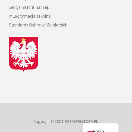
Lekcja historii inaczej…
mLegitymacja szkolna
Standardy Ochrony Małoletnich
Ukrainian
Copyright © 2024. RZEMIESLNICZA.PL.
Polish