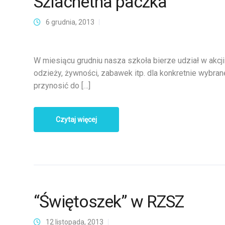
Szlachetna paczka
6 grudnia, 2013
W miesiącu grudniu nasza szkoła bierze udział w akcj
odzieży, żywności, zabawek itp. dla konkretnie wybran
przynosić do […]
Czytaj więcej
“Świętoszek” w RZSZ
12 listopada, 2013