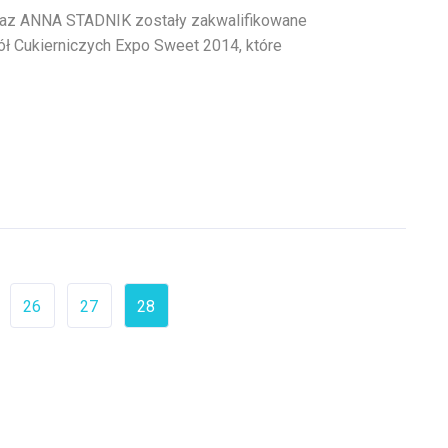
z ANNA STADNIK zostały zakwalifikowane
ół Cukierniczych Expo Sweet 2014, które
26
27
28