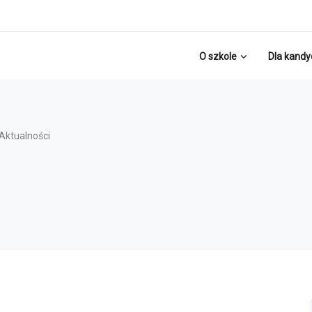
O szkole
Dla kand
Aktualności