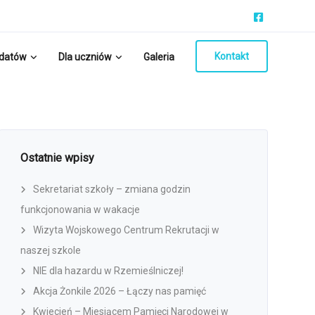
Kontakt
ydatów
Dla uczniów
Galeria
Ostatnie wpisy
Sekretariat szkoły – zmiana godzin
funkcjonowania w wakacje
Wizyta Wojskowego Centrum Rekrutacji w
naszej szkole
NIE dla hazardu w Rzemieślniczej!
Akcja Żonkile 2026 – Łączy nas pamięć
Kwiecień – Miesiącem Pamięci Narodowej w