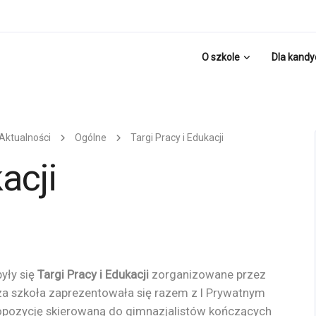
O szkole
Dla kand
Aktualności
Ogólne
Targi Pracy i Edukacji
acji
yły się
Targi Pracy i Edukacji
zorganizowane przez
za szkoła zaprezentowała się razem z I Prywatnym
opozycję skierowaną do gimnazjalistów kończących