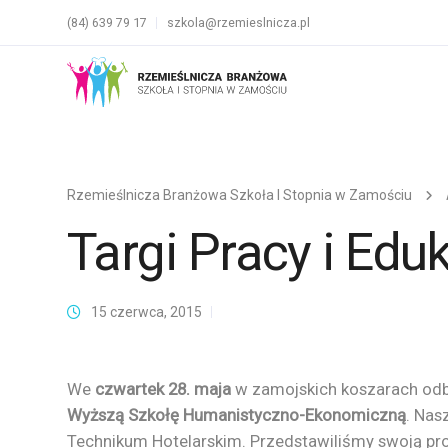
(84) 639 79 17
szkola@rzemieslnicza.pl
Rzemieślnicza Branżowa Szkoła I Stopnia w Zamościu
Targi Pracy i Eduk
15 czerwca, 2015
We
czwartek 28. maja
w zamojskich koszarach odb
Wyższą Szkołę Humanistyczno-Ekonomiczną
. Nas
Technikum Hotelarskim. Przedstawiliśmy swoją pr