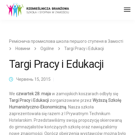
Пер
до
наві
Реміснича промислова школа першого ступеня в Замості
Новини
Ogólne
Targi Pracy i Edukacji
Targi Pracy i Edukacji
Червень 15, 2015
We
czwartek 28. maja
w zamojskich koszarach odbyły się
Targi Pracy i Edukacji
zorganizowane przez
Wyższą Szkołę
Humanistyczno-Ekonomiczną
. Nasza szkoła
zaprezentowała się razem z I Prywatnym Technikum
Hotelarskim. Przedstawiliśmy swoją propozycję skierowaną
do gimnazjalistów kończących szkołę oraz nawiązaliśmy
nowe znajomości. Oprócz obejrzenia wystawców można było