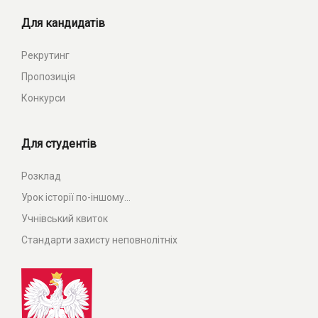
Для кандидатів
Рекрутинг
Пропозиція
Конкурси
Для студентів
Розклад
Урок історії по-іншому...
Учнівський квиток
Стандарти захисту неповнолітніх