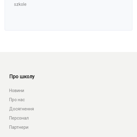
szkole
Про школу
Новини
Про нас
Досягнення
Персонал
Партнери