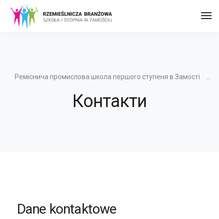
Пер
до
наві
Реміснича промислова школа першого ступеня в Замості
Контакти
Dane kontaktowe