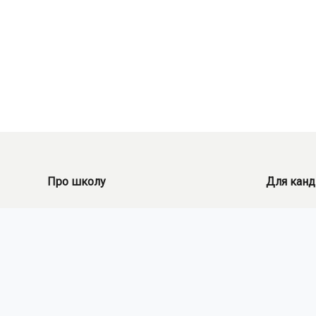
Про школу
Для канд
Новини
Рекрутинг
Про нас
Пропозиці
Досягнення
Конкурси
Персонал
Партнери