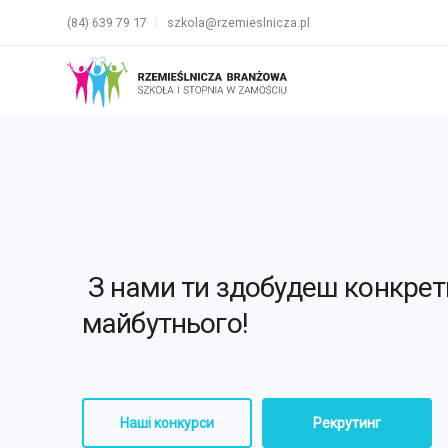
(84) 639 79 17
szkola@rzemieslnicza.pl
З нами ти здобудеш конкрет
майбутнього!
Наші конкурси
Рекрутинг