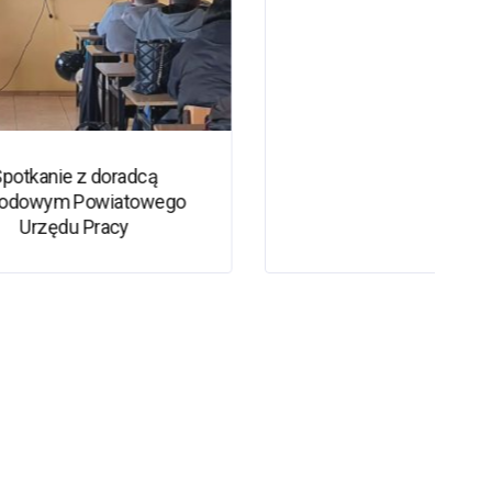
cą
Wiosenne Nawyki dla
wego
Dobrego Samopoczucia –
Zajęcia z Psychologiem
Szkolnym