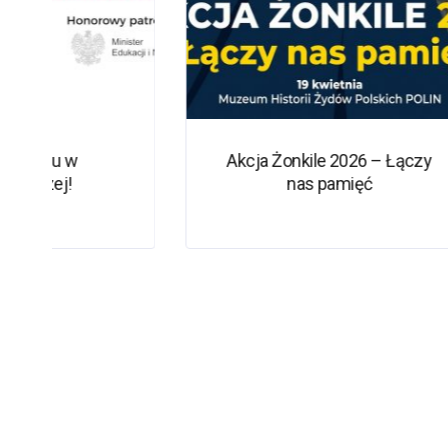
Akcja Żonkile 2026 – Łączy
Kw
nas pamięć
Pamię