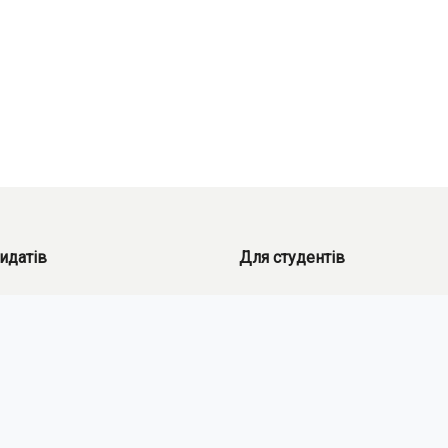
идатів
Для студентів
Розклад
я
Урок історії по-іншому...
Учнівський квиток
Стандарти захисту неповнолітн