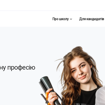
Про школу
Для кандидатів
ну професію