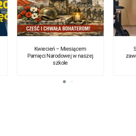
iecień – Miesiącem
Spotkanie z dorad
ci Narodowej w naszej
zawodowym Powiato
szkole
Urzędu Pracy