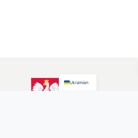
Polish
Ukrainian
іх