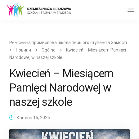
Пер
до
наві
Реміснича промислова школа першого ступеня в Замості
Новини
Ogólne
Kwiecień – Miesiącem Pamięci
Narodowej w naszej szkole
Kwiecień – Miesiącem
Pamięci Narodowej w
naszej szkole
Квітень 15, 2026