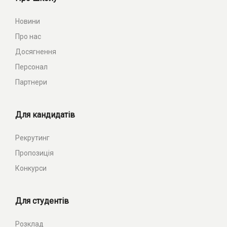
Новини
Про нас
Досягнення
Персонал
Партнери
Для кандидатів
Рекрутинг
Пропозиція
Конкурси
Для студентів
Розклад