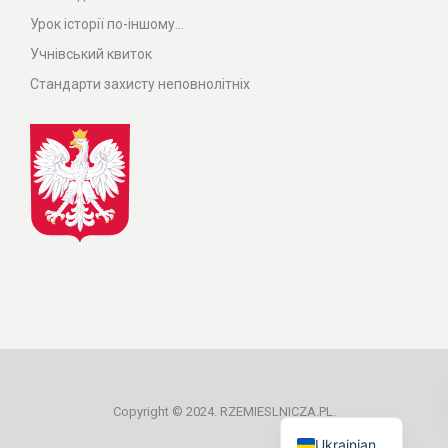
Урок історії по-іншому...
Учнівський квиток
Стандарти захисту неповнолітніх
Polish
Copyright © 2024. RZEMIESLNICZA.PL.
Ukrainian