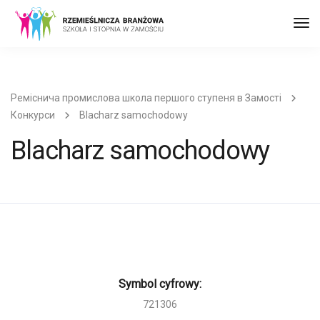
Пер
до
наві
Реміснича промислова школа першого ступеня в Замості
Конкурси
Blacharz samochodowy
Blacharz samochodowy
Symbol cyfrowy:
721306