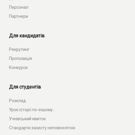
Персонал
Партнери
Для кандидатів
Рекрутинг
Пропозиція
Конкурси
Для студентів
Розклад
Урок історії по-іншому...
Учнівський квиток
Стандарти захисту неповнолітніх