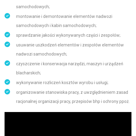
samochodowych;
montowanie i demontowanie elementów nadwozi
samochodowych i kabin samochodowych;
sprawdzanie jakości wykonywanych części i zespołów;
usuwanie uszkodzeń elementów i zespołów elementów
nadwozi samochodowych;
czyszczenie i konserwacja narzędzi, maszyn i urządzeń
blacharskich;
wykonywanie rozliczeń kosztów wyrobu i usługi;
organizowanie stanowiska pracy, z uwzględnieniem zasad
racjonalnej organizacji pracy, przepisów bhp i ochrony ppoż.