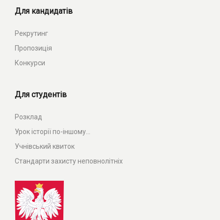
Для кандидатів
Рекрутинг
Пропозиція
Конкурси
Для студентів
Розклад
Урок історії по-іншому...
Учнівський квиток
Стандарти захисту неповнолітніх