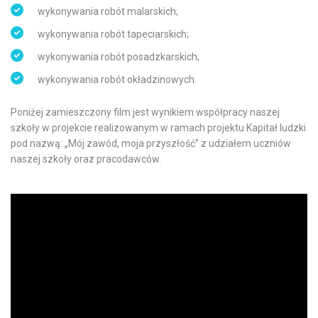
wykonywania robót malarskich;
wykonywania robót tapeciarskich;
wykonywania robót posadzkarskich;
wykonywania robót okładzinowych.
Poniżej zamieszczony film jest wynikiem współpracy naszej
szkoły w projekcie realizowanym w ramach projektu Kapitał ludzki
pod nazwą: „Mój zawód, moja przyszłość” z udziałem uczniów
naszej szkoły oraz pracodawców.