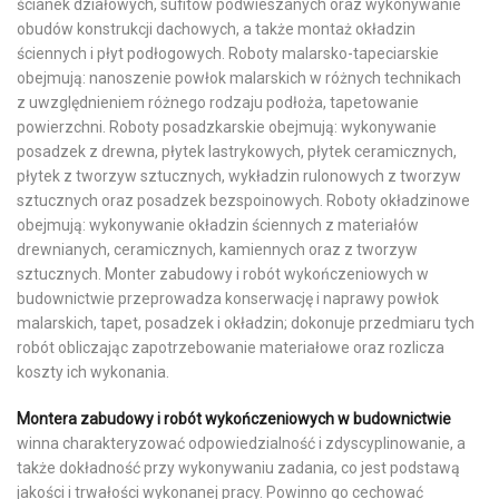
ścianek działowych, sufitów podwieszanych oraz wykonywanie
obudów konstrukcji dachowych, a także montaż okładzin
ściennych i płyt podłogowych. Roboty malarsko-tapeciarskie
obejmują: nanoszenie powłok malarskich w różnych technikach
z uwzględnieniem różnego rodzaju podłoża, tapetowanie
powierzchni. Roboty posadzkarskie obejmują: wykonywanie
posadzek z drewna, płytek lastrykowych, płytek ceramicznych,
płytek z tworzyw sztucznych, wykładzin rulonowych z tworzyw
sztucznych oraz posadzek bezspoinowych. Roboty okładzinowe
obejmują: wykonywanie okładzin ściennych z materiałów
drewnianych, ceramicznych, kamiennych oraz z tworzyw
sztucznych. Monter zabudowy i robót wykończeniowych w
budownictwie przeprowadza konserwację i naprawy powłok
malarskich, tapet, posadzek i okładzin; dokonuje przedmiaru tych
robót obliczając zapotrzebowanie materiałowe oraz rozlicza
koszty ich wykonania.
Montera zabudowy i robót wykończeniowych w budownictwie
winna charakteryzować odpowiedzialność i zdyscyplinowanie, a
także dokładność przy wykonywaniu zadania, co jest podstawą
jakości i trwałości wykonanej pracy. Powinno go cechować