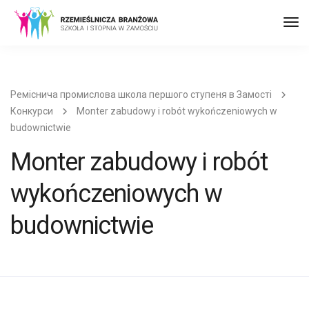
Пер
до
наві
Реміснича промислова школа першого ступеня в Замості
Конкурси
Monter zabudowy i robót wykończeniowych w
budownictwie
Monter zabudowy i robót
wykończeniowych w
budownictwie