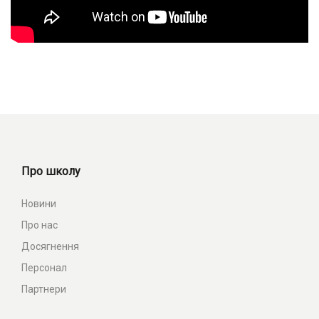
Про школу
Новини
Про нас
Досягнення
Персонал
Партнери