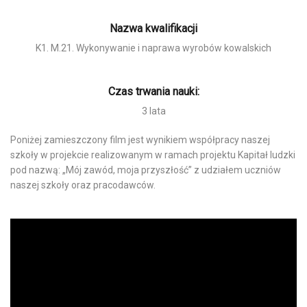
Nazwa kwalifikacji
K1. M.21. Wykonywanie i naprawa wyrobów kowalskich
Czas trwania nauki:
3 lata
Poniżej zamieszczony film jest wynikiem współpracy naszej
szkoły w projekcie realizowanym w ramach projektu Kapitał ludzki
pod nazwą: „Mój zawód, moja przyszłość” z udziałem uczniów
naszej szkoły oraz pracodawców.