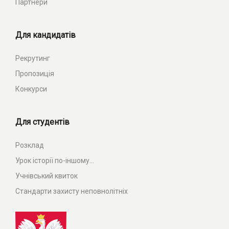
Партнери
Для кандидатів
Рекрутинг
Пропозиція
Конкурси
Для студентів
Розклад
Урок історії по-іншому...
Учнівський квиток
Стандарти захисту неповнолітніх