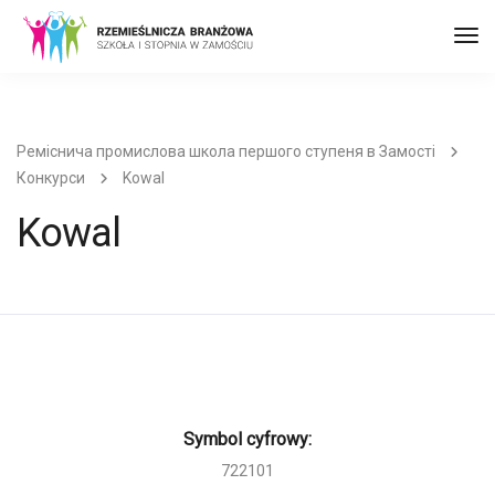
Пер
до
наві
Реміснича промислова школа першого ступеня в Замості
Конкурси
Kowal
Kowal
Symbol cyfrowy:
722101