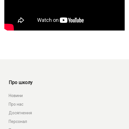
Про школу
Новини
Про нас
Досягнення
Персонал