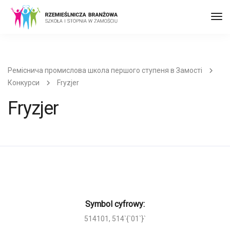
Пер
до
наві
Реміснича промислова школа першого ступеня в Замості
Конкурси
Fryzjer
Fryzjer
Symbol cyfrowy:
514101, 514`{`01`}`