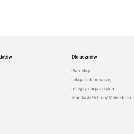
ydatów
Dla uczniów
Plan lekcji
Lekcja historii inaczej…
mLegitymacja szkolna
Standardy Ochrony Małoletnich