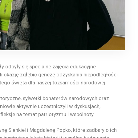
y odbyły się specjalne zajęcia edukacyjne
i okazję zgłębić genezę odzyskania niepodległości
tego święta dla naszej tożsamości narodowej.
toryczne, sylwetki bohaterów narodowych oraz
niowie aktywnie uczestniczyli w dyskusjach,
efleksje na temat patriotyzmu i wspólnoty.
nę Sienkiel i Magdalenę Popko, które zadbały o ich