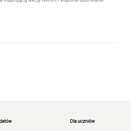
 inspirującą lekcję historii i wspólne budowanie
ydatów
Dla uczniów