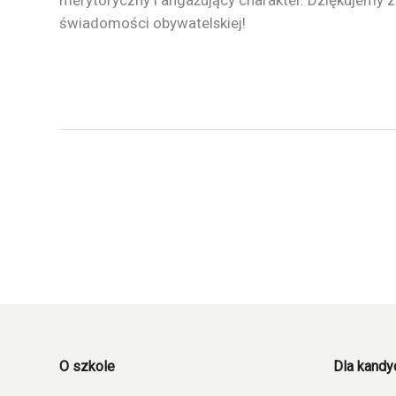
merytoryczny i angażujący charakter. Dziękujemy za
świadomości obywatelskiej!
O szkole
Dla kand