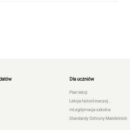
ydatów
Dla uczniów
Plan lekcji
Lekcja historii inaczej…
mLegitymacja szkolna
Standardy Ochrony Małoletnich