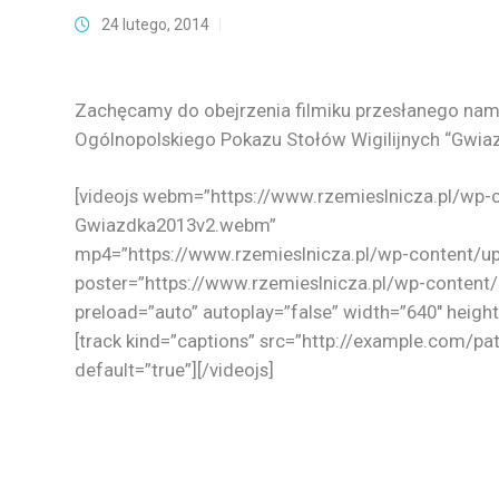
24 lutego, 2014
Zachęcamy do obejrzenia filmiku przesłanego nam 
Ogólnopolskiego Pokazu Stołów Wigilijnych “Gwia
[videojs webm=”https://www.rzemieslnicza.pl/wp-
Gwiazdka2013v2.webm”
mp4=”https://www.rzemieslnicza.pl/wp-content/u
poster=”https://www.rzemieslnicza.pl/wp-conten
preload=”auto” autoplay=”false” width=”640″ height=
[track kind=”captions” src=”http://example.com/path
default=”true”][/videojs]