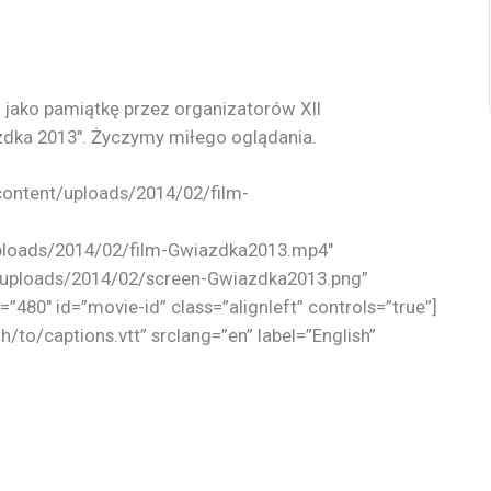
jako pamiątkę przez organizatorów XII
zdka 2013″. Życzymy miłego oglądania.
content/uploads/2014/02/film-
ploads/2014/02/film-Gwiazdka2013.mp4″
t/uploads/2014/02/screen-Gwiazdka2013.png”
”480″ id=”movie-id” class=”alignleft” controls=”true”]
/to/captions.vtt” srclang=”en” label=”English”