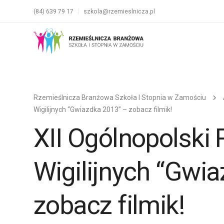
(84) 639 79 17
szkola@rzemieslnicza.pl
Rzemieślnicza Branżowa Szkoła I Stopnia w Zamościu
Wigilijnych “Gwiazdka 2013” – zobacz filmik!
XII Ogólnopolski
Wigilijnych “Gwi
zobacz filmik!