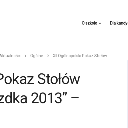
O szkole
Dla kand
Aktualności
Ogólne
XII Ogólnopolski Pokaz Stołów
 Pokaz Stołów
azdka 2013” –