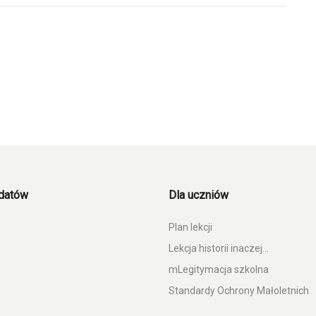
ydatów
Dla uczniów
Plan lekcji
Lekcja historii inaczej…
mLegitymacja szkolna
Standardy Ochrony Małoletnich