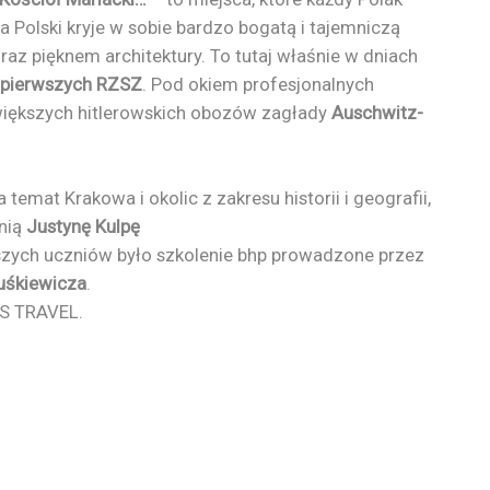
a Polski kryje w sobie bardzo bogatą i tajemniczą
az pięknem architektury. To tutaj właśnie w dniach
s pierwszych RZSZ
. Pod okiem profesjonalnych
większych hitlerowskich obozów zagłady
Auschwitz-
emat Krakowa i okolic z zakresu historii i geografii,
anią
Justynę Kulpę
szych uczniów było szkolenie bhp prowadzone przez
Juśkiewicza
.
’S TRAVEL.