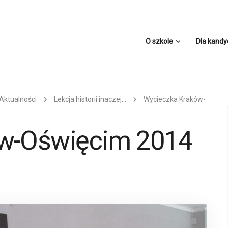
O szkole
Dla kand
Aktualności
Lekcja historii inaczej…
Wycieczka Kraków-
w-Oświęcim 2014