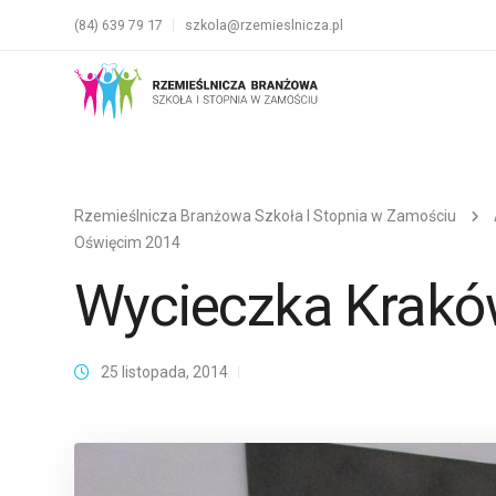
(84) 639 79 17
szkola@rzemieslnicza.pl
Rzemieślnicza Branżowa Szkoła I Stopnia w Zamościu
Oświęcim 2014
Wycieczka Krakó
25 listopada, 2014