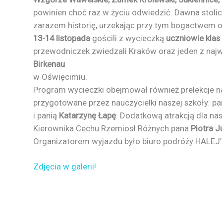
powinien choć raz w życiu odwiedzić. Dawna stolic
zarazem historię, urzekając przy tym bogactwem or
13-14 listopada
gościli z wycieczką
uczniowie kla
przewodniczek zwiedzali Kraków oraz jeden z naj
Birkenau
w Oświęcimiu.
Program wycieczki obejmował również prelekcje na t
przygotowane przez nauczycielki naszej szkoły: p
i panią
Katarzynę Łapę
. Dodatkową atrakcją dla na
Kierownika Cechu Rzemiosł Różnych pana
Piotra 
Organizatorem wyjazdu było biuro podróży HALEJ
Zdjęcia w galerii!