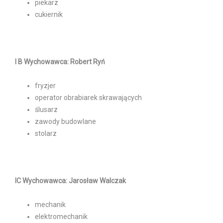
piekarz
cukiernik
I B Wychowawca: Robert Ryń
fryzjer
operator obrabiarek skrawających
ślusarz
zawody budowlane
stolarz
IC Wychowawca: Jarosław Walczak
mechanik
elektromechanik