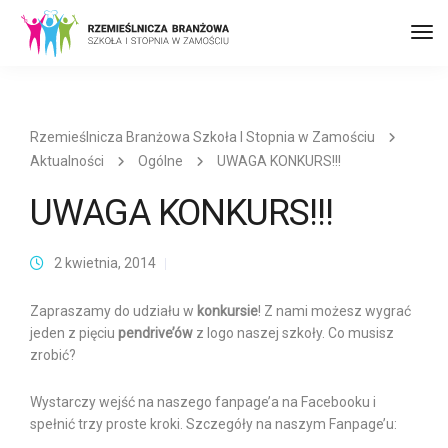
Prz
naw
Rzemieślnicza Branżowa Szkoła I Stopnia w Zamościu
Aktualności
Ogólne
UWAGA KONKURS!!!
UWAGA KONKURS!!!
2 kwietnia, 2014
Zapraszamy do udziału w
konkursie
! Z nami możesz wygrać
jeden z pięciu
pendrive’ów
z logo naszej szkoły. Co musisz
zrobić?
Wystarczy wejść na naszego fanpage’a na Facebooku i
spełnić trzy proste kroki. Szczegóły na naszym Fanpage’u: