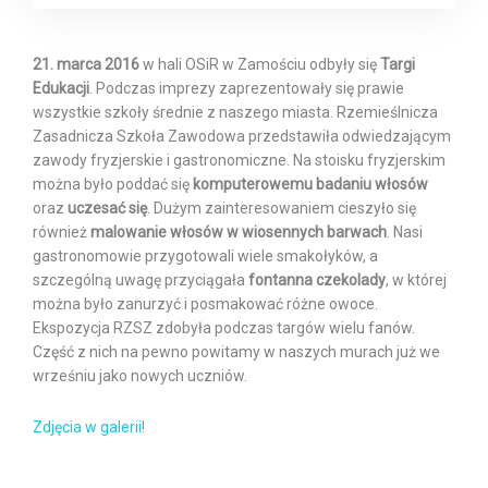
21. marca 2016
w hali OSiR w Zamościu odbyły się
Targi
Edukacji
. Podczas imprezy zaprezentowały się prawie
wszystkie szkoły średnie z naszego miasta. Rzemieślnicza
Zasadnicza Szkoła Zawodowa przedstawiła odwiedzającym
zawody fryzjerskie i gastronomiczne. Na stoisku fryzjerskim
można było poddać się
komputerowemu badaniu włosów
oraz
uczesać się
. Dużym zainteresowaniem cieszyło się
również
malowanie włosów w wiosennych barwach
. Nasi
gastronomowie przygotowali wiele smakołyków, a
szczególną uwagę przyciągała
fontanna czekolady
, w której
można było zanurzyć i posmakować różne owoce.
Ekspozycja RZSZ zdobyła podczas targów wielu fanów.
Część z nich na pewno powitamy w naszych murach już we
wrześniu jako nowych uczniów.
Zdjęcia w galerii!