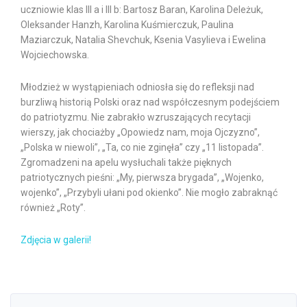
uczniowie klas III a i III b: Bartosz Baran, Karolina Deleżuk,
Oleksander Hanzh, Karolina Kuśmierczuk, Paulina
Maziarczuk, Natalia Shevchuk, Ksenia Vasylieva i Ewelina
Wojciechowska.
Młodzież w wystąpieniach odniosła się do refleksji nad
burzliwą historią Polski oraz nad współczesnym podejściem
do patriotyzmu. Nie zabrakło wzruszających recytacji
wierszy, jak chociażby „Opowiedz nam, moja Ojczyzno”,
„Polska w niewoli”, „Ta, co nie zginęła” czy „11 listopada”.
Zgromadzeni na apelu wysłuchali także pięknych
patriotycznych pieśni: „My, pierwsza brygada”, „Wojenko,
wojenko”, „Przybyli ułani pod okienko”. Nie mogło zabraknąć
również „Roty”.
Zdjęcia w galerii!