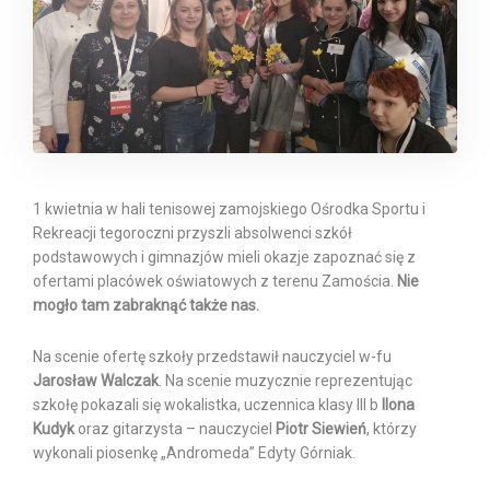
1 kwietnia w hali tenisowej zamojskiego Ośrodka Sportu i
Rekreacji tegoroczni przyszli absolwenci szkół
podstawowych i gimnazjów mieli okazje zapoznać się z
ofertami placówek oświatowych z terenu Zamościa.
Nie
mogło tam zabraknąć także nas.
Na scenie ofertę szkoły przedstawił nauczyciel w-fu
Jarosław Walczak
. Na scenie muzycznie reprezentując
szkołę pokazali się wokalistka, uczennica klasy III b
Ilona
Kudyk
oraz gitarzysta – nauczyciel
Piotr Siewień
, którzy
wykonali piosenkę „Andromeda” Edyty Górniak.