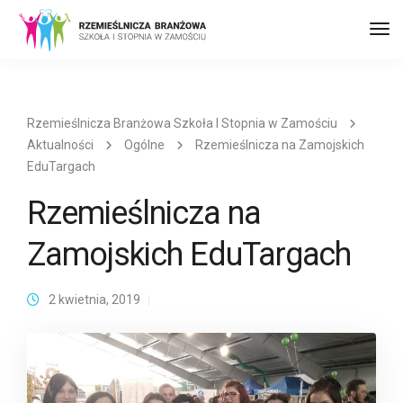
Prz
naw
Rzemieślnicza Branżowa Szkoła I Stopnia w Zamościu
Aktualności
Ogólne
Rzemieślnicza na Zamojskich
EduTargach
Rzemieślnicza na
Zamojskich EduTargach
2 kwietnia, 2019