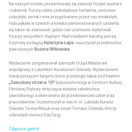
Na naszym stoisku prezentowały się zawody fryzjer, kucharz
i cukiernik. Furorę robiła czekoladowa fontanna, owocowe
szaszłyki, sernik i inne przygotowane przez nas smakołyki.
Hala pękała w szwach a kolejka zainteresowanych ustawiła
się także do stanowisk, gdzie nasi uczniowie stylizowali
fryzury wszystkim chętnym. Nad stoiskiem baczną pieczę
trzymały pedagog
Katarzyna Łapa
i nauczyciel przedmiotów
zawodowych
Bożena Witkowska
.
Wydarzenie zorganizował zamojski Urząd Miasta we
współpracy z Lubelskim Kuratorium Oświaty. Wydarzeniem
towarzyszącym targom, które przebiegły także pod hasłem
„Zawodowy strzał w 10!”
była konferencja w Centrum Kultury
Filmowej Stylowy dotycząca właśnie szkolnictwa
zawodowego a skierowana do przedstawicieli szkół oraz
pracodawców. Uczestniczyli w niej m. in. Lubelski Kurator
Oświaty Teresa Misiuk oraz poseł Tomasz Zieliński, którzy
odwiedzili również EduTargi.
Zdjęcia w galerii!