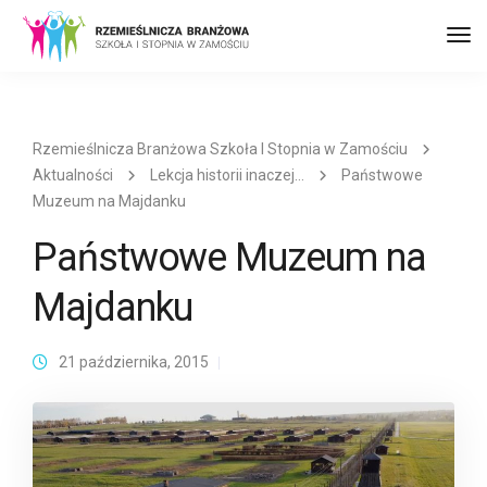
Prz
naw
Rzemieślnicza Branżowa Szkoła I Stopnia w Zamościu
Aktualności
Lekcja historii inaczej…
Państwowe
Muzeum na Majdanku
Państwowe Muzeum na
Majdanku
21 października, 2015