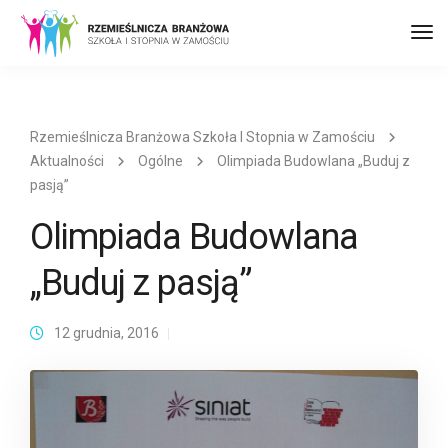
Prz
naw
Rzemieślnicza Branżowa Szkoła I Stopnia w Zamościu
Aktualności
Ogólne
Olimpiada Budowlana „Buduj z
pasją”
Olimpiada Budowlana
„Buduj z pasją”
12 grudnia, 2016