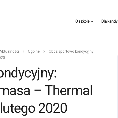
O szkole
Dla kand
Aktualności
Ogólne
Obóz sportowo kondycyjny:
020
ndycyjny:
asa – Thermal
 lutego 2020