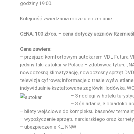
godziny 19:00.
Kolejność zwiedzania może ulec zmianie.
CENA: 100 zł/os. – cena dotyczy uczniów Rzemieśl
Cena zawiera:
– przejazd komfortowym autokarem VDL Futura VI
jedyny taki autokar w Polsce – zdobywca tytuł
nowoczesną klimatyzację, nowoczesny sprzęt DVD
telewizja cyfrowa; informacje o trasie wyświetlane
indywidualnie kształtowane zagłówki; lodówka, WC
– 3 noclegi w hotelu turysty
– 3 śniadania, 3 obiadokola
– bilety wejściowe do kompleksu basenów termal
– wypożyczenie sprzętu narciarskiego oraz karnety
– ubezpieczenie KL, NNW