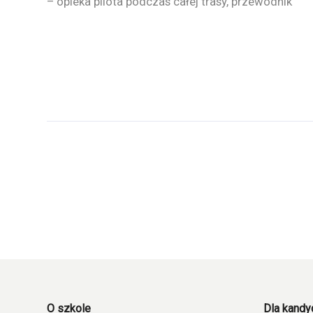
– opieka pilota podczas całej trasy, przewodnik
O szkole
Dla kand