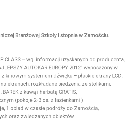
niczej Branżowej Szkoły I stopnia w Zamościu.
P CLASS – wg. informacji uzyskanych od producenta,
u „NAJLEPSZY AUTOKAR EUROPY 2012” wyposażony w
 z kinowym systemem dźwięku – płaskie ekrany LCD;
 na ekranach; rozkładane siedzenia ze stolikami;
, BAREK z kawą i herbatą GRATIS,
cznym (pokoje 2-3 os. z łazienkami )
cje, 1 obiad w czasie podróży do Zamościa,
nych oraz zwiedzanych obiektów