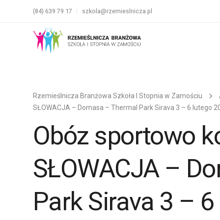
(84) 639 79 17
szkola@rzemieslnicza.pl
Rzemieślnicza Branżowa Szkoła I Stopnia w Zamościu
SŁOWACJA – Domasa – Thermal Park Sirava 3 – 6 lutego 2
Obóz sportowo ko
SŁOWACJA – Dom
Park Sirava 3 – 6