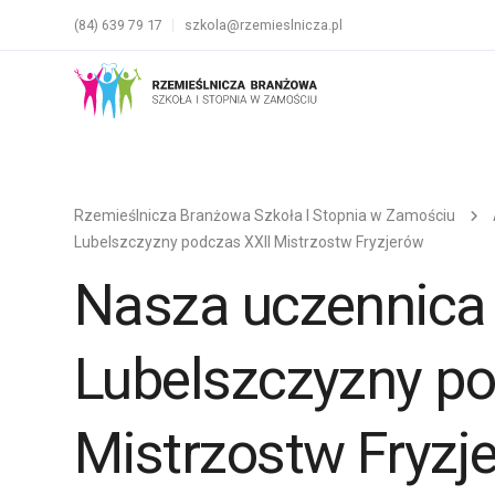
(84) 639 79 17
szkola@rzemieslnicza.pl
Rzemieślnicza Branżowa Szkoła I Stopnia w Zamościu
Lubelszczyzny podczas XXII Mistrzostw Fryzjerów
Nasza uczennica
Lubelszczyzny po
Mistrzostw Fryzj