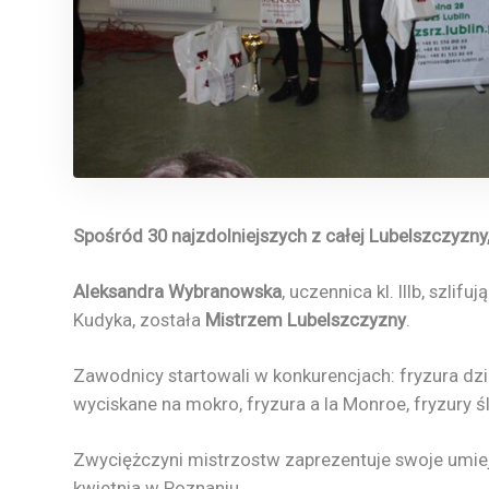
Spośród 30 najzdolniejszych z całej Lubelszczyzny,
Aleksandra Wybranowska
, uczennica kl. IIIb, szl
Kudyka, została
Mistrzem Lubelszczyzny
.
Zawodnicy startowali w konkurencjach: fryzura dzi
wyciskane na mokro, fryzura a la Monroe, fryzury 
Zwyciężczyni mistrzostw zaprezentuje swoje umi
kwietnia w Poznaniu.