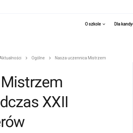
O szkole
Dla kand
Aktualności
Ogólne
Nasza uczennica Mistrzem
 Mistrzem
dczas XXII
erów