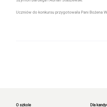
Szymon Bardega i Adrian Staszewski.
Uczniów do konkursu przygotowała Pani Bożena W
O szkole
Dla kand