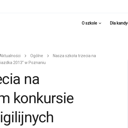
O szkole
Dla kand
Aktualności
Ogólne
Nasza szkoła trzecia na
wiazdka 2013” w Poznaniu
ecia na
m konkursie
gilijnych