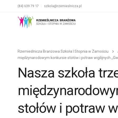
(84) 639 79 17
szkola@rzemieslnicza.pl
Rzemieślnicza Branżowa Szkoła I Stopnia w Zamościu
międzynarodowym konkursie stołów i potraw wigilijnych ,,G
Nasza szkoła trz
międzynarodowy
stołów i potraw wi