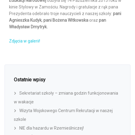
Edukacji Narodowej
odbyła się 14 Października 2015 roku w
kinie Stylowy w Zamościu. Nagrody i gratulacje z rąk pana
Prezydenta odebrało troje nauczycieli z naszej szkoły:
pani
Agnieszka Kudyk
,
pani Bożena Witkowska
oraz
pan
Władysław Dmytryk.
Zdjęcia w galerii!
Ostatnie wpisy
Sekretariat szkoły – zmiana godzin funkcjonowania
w wakacje
Wizyta Wojskowego Centrum Rekrutacji w naszej
szkole
NIE dla hazardu w Rzemieślniczej!