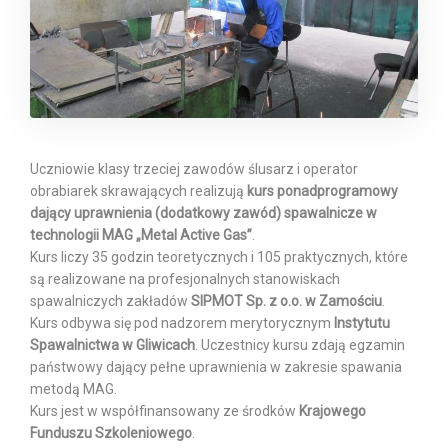
Uczniowie klasy trzeciej zawodów ślusarz i operator
obrabiarek skrawających realizują
kurs ponadprogramowy
dający uprawnienia (dodatkowy zawód) spawalnicze w
technologii MAG „Metal Active Gas”
.
Kurs liczy 35 godzin teoretycznych i 105 praktycznych, które
są realizowane na profesjonalnych stanowiskach
spawalniczych zakładów
SIPMOT Sp. z o.o. w Zamościu
.
Kurs odbywa się pod nadzorem merytorycznym
Instytutu
Spawalnictwa w Gliwicach
. Uczestnicy kursu zdają egzamin
państwowy dający pełne uprawnienia w zakresie spawania
metodą MAG.
Kurs jest w współfinansowany ze środków
Krajowego
Funduszu Szkoleniowego
.