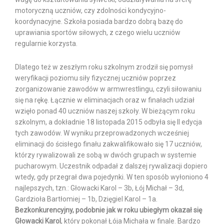
motoryczną uczniów, czy zdolności kondycyjno-
koordynacyjne. Szkoła posiada bardzo dobrą bazę do
uprawiania sportów siłowych, z czego wielu uczniów
regularnie korzysta.
Dlatego też w zeszłym roku szkolnym zrodził się pomysł
weryfikacji poziomu siły fizycznej uczniów poprzez
zorganizowanie zawodów w armwrestlingu, czyli siłowaniu
się na rękę. Łącznie w eliminacjach oraz w finałach udział
wzięło ponad 40 uczniów naszej szkoły. W bieżącym roku
szkolnym, a dokładnie 18 listopada 2015 odbyła się II edycja
tych zawodów. W wyniku przeprowadzonych wcześniej
eliminacji do ścisłego finału zakwalifikowało się 17 uczniów,
którzy rywalizowali ze sobą w dwóch grupach w systemie
pucharowym. Uczestnik odpadał z dalszej rywalizacji dopiero
wtedy, gdy przegrał dwa pojedynki. W ten sposób wyłoniono 4
najlepszych, tzn.: Głowacki Karol – 3b, Łój Michał – 3d,
Gardzioła Bartłomiej – 1b, Dzięgiel Karol – 1a.
Bezkonkurencyjny, podobnie jak w roku ubiegłym okazał się
Głowacki Karol
, który pokonał Łója Michała w finale. Bardzo