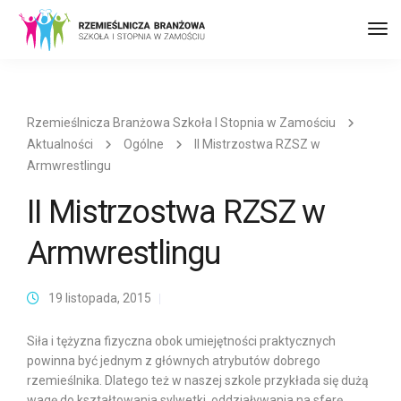
Prz
naw
Rzemieślnicza Branżowa Szkoła I Stopnia w Zamościu
Aktualności
Ogólne
II Mistrzostwa RZSZ w
Armwrestlingu
II Mistrzostwa RZSZ w
Armwrestlingu
19 listopada, 2015
Siła i tężyzna fizyczna obok umiejętności praktycznych
powinna być jednym z głównych atrybutów dobrego
rzemieślnika. Dlatego też w naszej szkole przykłada się dużą
wagę do kształtowania sylwetki, oddziaływania na sferę