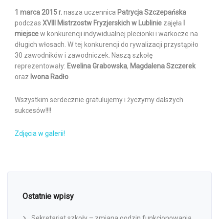
1 marca 2015 r.
nasza uczennica
Patrycja Szczepańska
podczas
XVIII Mistrzostw Fryzjerskich
w Lublinie
zajęła
I
miejsce
w konkurencji indywidualnej plecionki i warkocze na
długich włosach. W tej konkurencji do rywalizacji przystąpiło
30 zawodników i zawodniczek. Naszą szkołę
reprezentowały:
Ewelina Grabowska
,
Magdalena Szczerek
oraz
Iwona Radło
.
Wszystkim serdecznie gratulujemy i życzymy dalszych
sukcesów!!!!
Zdjęcia w galerii!
Ostatnie wpisy
Sekretariat szkoły – zmiana godzin funkcjonowania