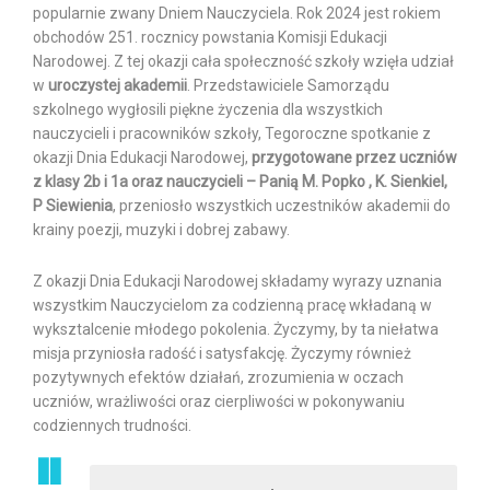
popularnie zwany Dniem Nauczyciela. Rok 2024 jest rokiem
obchodów 251. rocznicy powstania Komisji Edukacji
Narodowej. Z tej okazji cała społeczność szkoły wzięła udział
w
uroczystej akademii
. Przedstawiciele Samorządu
szkolnego wygłosili piękne życzenia dla wszystkich
nauczycieli i pracowników szkoły, Tegoroczne spotkanie z
okazji Dnia Edukacji Narodowej,
przygotowane przez uczniów
z klasy 2b i 1a oraz nauczycieli – Panią M. Popko , K. Sienkiel,
P Siewienia
, przeniosło wszystkich uczestników akademii do
krainy poezji, muzyki i dobrej zabawy.
Z okazji Dnia Edukacji Narodowej składamy wyrazy uznania
wszystkim Nauczycielom za codzienną pracę wkładaną w
wyksztalcenie młodego pokolenia. Życzymy, by ta niełatwa
misja przyniosła radość i satysfakcję. Życzymy również
pozytywnych efektów działań, zrozumienia w oczach
uczniów, wrażliwości oraz cierpliwości w pokonywaniu
codziennych trudności.