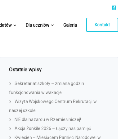
Kontakt
ydatów
Dla uczniów
Galeria
Ostatnie wpisy
Sekretariat szkoły – zmiana godzin
funkcjonowania w wakacje
Wizyta Wojskowego Centrum Rekrutacji w
naszej szkole
NIE dla hazardu w Rzemieślniczej!
Akcja Żonkile 2026 – Łączy nas pamięć
Kwiecień – Miesiącem Pamięci Narodowej w