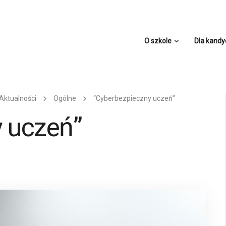
O szkole
Dla kand
Aktualności
Ogólne
“Cyberbezpieczny uczeń”
 uczeń”