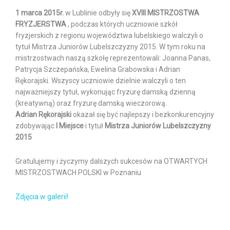
1 marca 2015r.
w Lublinie odbyły się
XVIII MISTRZOSTWA
FRYZJERSTWA
, podczas których uczniowie szkół
fryzjerskich z regionu województwa lubelskiego walczyli o
tytuł Mistrza Juniorów Lubelszczyzny 2015. W tym roku na
mistrzostwach naszą szkołę reprezentowali: Joanna Panas,
Patrycja Szczepańska, Ewelina Grabowska i Adrian
Rękorajski. Wszyscy uczniowie dzielnie walczyli o ten
najważniejszy tytuł, wykonując fryzurę damską dzienną
(kreatywną) oraz fryzurę damską wieczorową.
Adrian Rękorajski
okazał się być najlepszy i bezkonkurencyjny
zdobywając
I Miejsce
i tytuł
Mistrza Juniorów Lubelszczyzny
2015
Gratulujemy i życzymy dalszych sukcesów na OTWARTYCH
MISTRZOSTWACH POLSKI w Poznaniu
Zdjęcia w galerii!