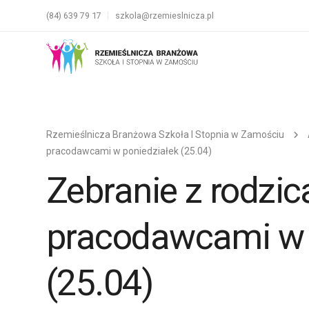
(84) 639 79 17
szkola@rzemieslnicza.pl
Rzemieślnicza Branżowa Szkoła I Stopnia w Zamościu
pracodawcami w poniedziałek (25.04)
Zebranie z rodzic
pracodawcami w 
(25.04)