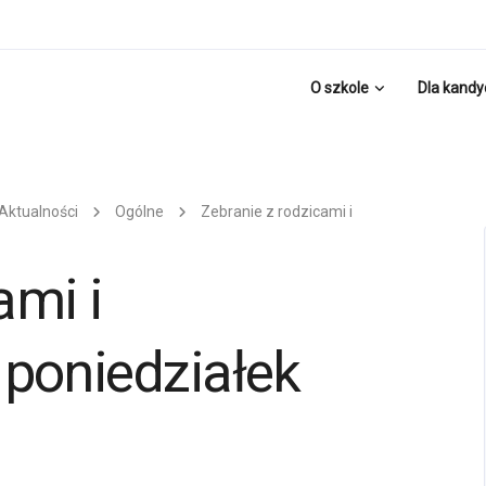
O szkole
Dla kand
Aktualności
Ogólne
Zebranie z rodzicami i
ami i
poniedziałek