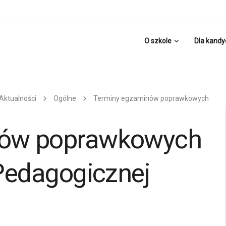
O szkole
Dla kand
Aktualności
Ogólne
Terminy egzaminów poprawkowych
nów poprawkowych
 Pedagogicznej