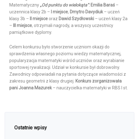
Matematyczny
„Od punktu do wielokąta”
:
Emilia Baraś
–
uczennica klasy 2b –
I miejsce
,
Dmytro Davydiuk
– uczeń
klasy 3b –
II miejsce
oraz
Dawid Szydłowski
– uczeń klasy 2a
–
III miejsce
, otrzymali nagrody, a wszyscy uczestnicy
pamiątkowe dyplomy.
Celem konkursu było stworzenie uczniom okazji do
sprawdzenia własnego poziomu wiedzy matematycznej,
popularyzacja matematyki wśród uczniów oraz wyrabianie
sportowej rywalizacji. Udział w konkursie był dobrowolny.
Zawodnicy odpowiadali na pytania dotyczące wiadomości z
zakresu geometrii z klasy drugiej.
Konkurs zorganizowała
pani Joanna Mazurek
– nauczycielka matematyki w RBS I st.
Ostatnie wpisy