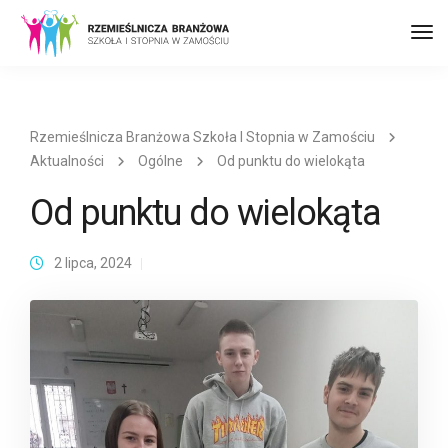
Prz
naw
Rzemieślnicza Branżowa Szkoła I Stopnia w Zamościu
Aktualności
Ogólne
Od punktu do wielokąta
Od punktu do wielokąta
2 lipca, 2024