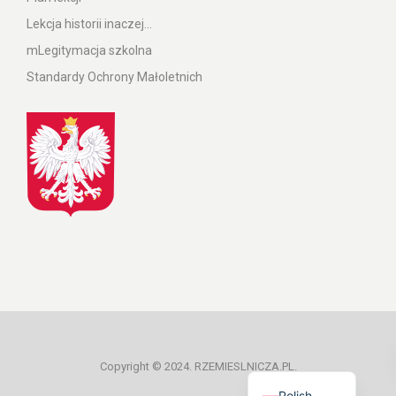
Lekcja historii inaczej…
mLegitymacja szkolna
Standardy Ochrony Małoletnich
Ukrainian
Copyright © 2024. RZEMIESLNICZA.PL.
Polish