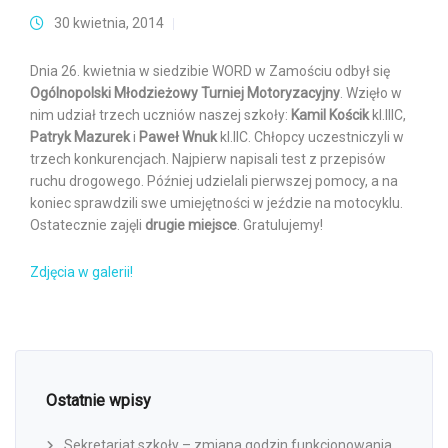
30 kwietnia, 2014
Dnia 26. kwietnia w siedzibie WORD w Zamościu odbył się
Ogólnopolski Młodzieżowy Turniej Motoryzacyjny
. Wzięło w
nim udział trzech uczniów naszej szkoły:
Kamil Kościk
kl.IIIC,
Patryk Mazurek
i
Paweł Wnuk
kl.IIC. Chłopcy uczestniczyli w
trzech konkurencjach. Najpierw napisali test z przepisów
ruchu drogowego. Później udzielali pierwszej pomocy, a na
koniec sprawdzili swe umiejętności w jeździe na motocyklu.
Ostatecznie zajęli
drugie miejsce
. Gratulujemy!
Zdjęcia w galerii!
Ostatnie wpisy
Sekretariat szkoły – zmiana godzin funkcjonowania