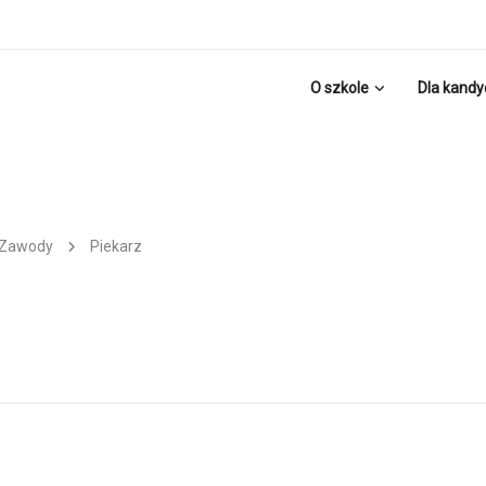
O szkole
Dla kand
Zawody
Piekarz