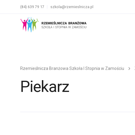
(84) 639 79 17
szkola@rzemieslnicza.pl
Rzemieślnicza Branżowa Szkoła I Stopnia w Zamościu
Piekarz