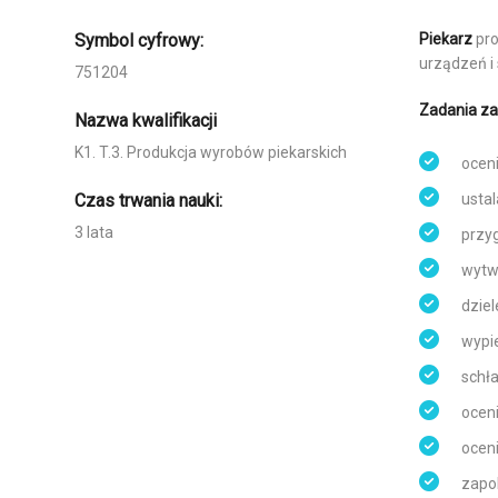
Symbol cyfrowy:
Piekarz
pro
urządzeń i 
751204
Zadania z
Nazwa kwalifikacji
K1. T.3. Produkcja wyrobów piekarskich
ocen
Czas trwania nauki:
usta
3 lata
przy
wytw
dzie
wypie
schła
oceni
oceni
zapo