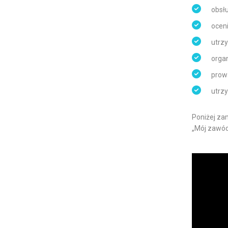
obsł
ocen
utrzy
orga
prow
utrz
Poniżej za
„Mój zawód