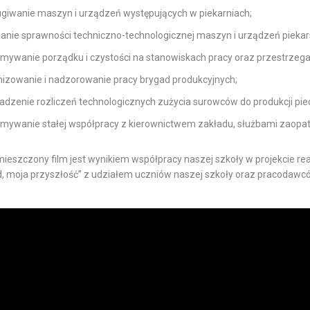
ugiwanie maszyn i urządzeń występujących w piekarniach;
ianie sprawności techniczno-technologicznej maszyn i urządzeń piekar
mywanie porządku i czystości na stanowiskach pracy oraz przestrzegan
nizowanie i nadzorowanie pracy brygad produkcyjnych;
adzenie rozliczeń technologicznych zużycia surowców do produkcji pie
ymywanie stałej współpracy z kierownictwem zakładu, służbami zaopatr
mieszczony film jest wynikiem współpracy naszej szkoły w projekcie r
, moja przyszłość” z udziałem uczniów naszej szkoły oraz pracodawc