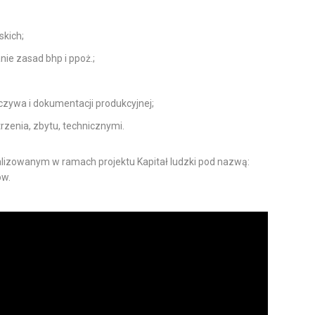
skich;
ie zasad bhp i ppoż.;
czywa i dokumentacji produkcyjnej;
zenia, zbytu, technicznymi.
ealizowanym w ramach projektu Kapitał ludzki pod nazwą:
ów.