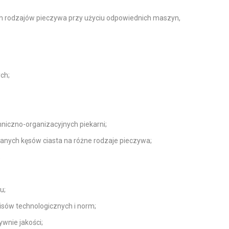
h rodzajów pieczywa przy użyciu odpowiednich maszyn,
ch;
niczno-organizacyjnych piekarni;
anych kęsów ciasta na różne rodzaje pieczywa;
;
u;
isów technologicznych i norm;
wnie jakości;