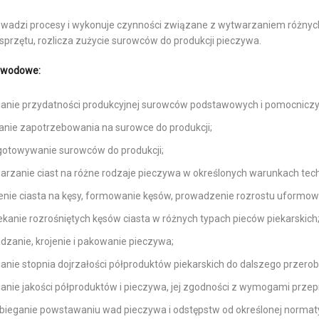
wadzi procesy i wykonuje czynności związane z wytwarzaniem różnyc
sprzętu, rozlicza zużycie surowców do produkcji pieczywa.
awodowe:
ianie przydatności produkcyjnej surowców podstawowych i pomocniczy
lanie zapotrzebowania na surowce do produkcji;
gotowywanie surowców do produkcji;
arzanie ciast na różne rodzaje pieczywa w określonych warunkach tech
lenie ciasta na kęsy, formowanie kęsów, prowadzenie rozrostu uformow
kanie rozrośniętych kęsów ciasta w różnych typach pieców piekarskich
dzanie, krojenie i pakowanie pieczywa;
anie stopnia dojrzałości półproduktów piekarskich do dalszego przerob
anie jakości półproduktów i pieczywa, jej zgodności z wymogami przep
bieganie powstawaniu wad pieczywa i odstępstw od określonej normaty