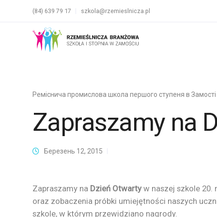
(84) 639 79 17
szkola@rzemieslnicza.pl
Реміснича промислова школа першого ступеня в Замості
Zapraszamy na D
Березень 12, 2015
Zapraszamy na
Dzień Otwarty
w naszej szkole 20.
oraz zobaczenia próbki umiejętności naszych uczn
szkole, w którym przewidziano nagrody.