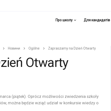
Про школу
Для кандидатів
Новини
Ogólne
Zapraszamy na Dzień Otwarty
zień Otwarty
 marca (piątek). Oprócz możliwości zwiedzenia szkoły
iów, można będzie wziąć udział w konkursie wiedzy o