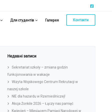
Контакти
Для студентів
Галерея
Недавні записи
Sekretariat szkoły – zmiana godzin
funkcjonowania w wakacje
Wizyta Wojskowego Centrum Rekrutacji w
naszej szkole
NIE dla hazardu w Rzemieślniczej!
Akcja Żonkile 2026 – Łączy nas pamięć
Kwiecień – Miesiącem Pamięci Narodowej w