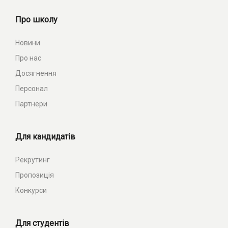
Про школу
Новини
Про нас
Досягнення
Персонал
Партнери
Для кандидатів
Рекрутинг
Пропозиція
Конкурси
Для студентів