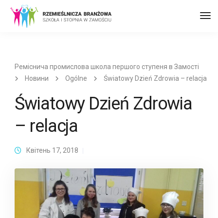
Пер
до
наві
Реміснича промислова школа першого ступеня в Замості
Новини
Ogólne
Światowy Dzień Zdrowia – relacja
Światowy Dzień Zdrowia
– relacja
Квітень 17, 2018