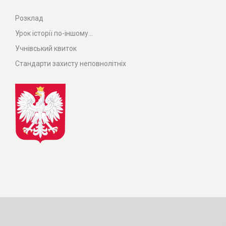
Розклад
Урок історії по-іншому...
Учнівський квиток
Стандарти захисту неповнолітніх