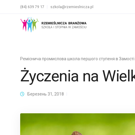
(84) 639 79 17
szkola@rzemieslnicza.pl
Реміснича промислова школа першого ступеня в Замості
Życzenia na Wiel
Березень 31, 2018