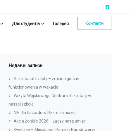
Контакти
Для студентів
Галерея
Недавні записи
Sekretariat szkoły – zmiana godzin
funkcjonowania w wakacje
Wizyta Wojskowego Centrum Rekrutacji w
naszej szkole
NIE dla hazardu w Rzemieślniczej!
Akcja Żonkile 2026 – Łączy nas pamięć
Kwiecień – Miesiącem Pamięci Narodowej w