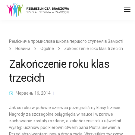
Пер
до
наві
Реміснича промислова школа першого ступеня в Замості
Новини
Ogólne
Zakończenie roku klas trzecich
Zakończenie roku klas
trzecich
Червень 16, 2014
Jak co roku w połowie czerwca pożegnaliśmy klasy trzecie.
Nagrody za szczególne osiągnięcia w nauce i wzorowe
zachowanie zostały rozdane, a zakończenie roku uświetnił
występ uczniów pod kierownictwem pana Piotra Siewienia.
Przed absolwentami nowa droga życia. Wszystkim życzymy