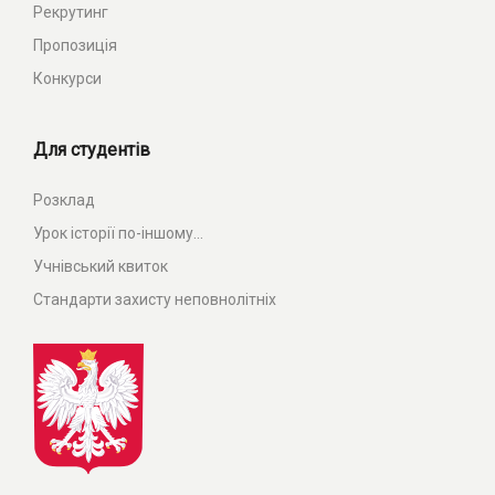
Рекрутинг
Пропозиція
Конкурси
Для студентів
Розклад
Урок історії по-іншому...
Учнівський квиток
Стандарти захисту неповнолітніх