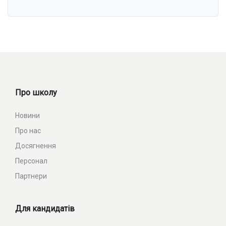
Про школу
Новини
Про нас
Досягнення
Персонал
Партнери
Для кандидатів