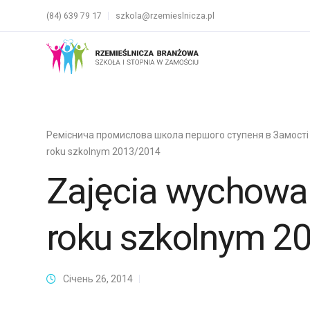
(84) 639 79 17
szkola@rzemieslnicza.pl
Реміснича промислова школа першого ступеня в Замості
roku szkolnym 2013/2014
Zajęcia wychowa
roku szkolnym 2
Січень 26, 2014