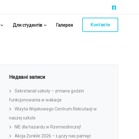
Контакти
Для студентів
Галерея
Недавні записи
Sekretariat szkoły – zmiana godzin
funkcjonowania w wakacje
Wizyta Wojskowego Centrum Rekrutacji w
naszej szkole
NIE dla hazardu w Rzemieślniczej!
Akcja Żonkile 2026 – Łączy nas pamięć