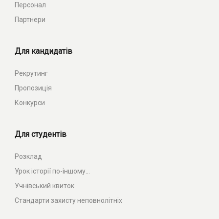
Персонал
Партнери
Для кандидатів
Рекрутинг
Пропозиція
Конкурси
Для студентів
Розклад
Урок історії по-іншому...
Учнівський квиток
Стандарти захисту неповнолітніх