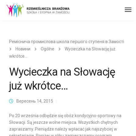
Пер
до
наві
Реміснича промислова школа першого ступеня в Замості
Новини
Ogólne
Wycieczka na Słowację już
wkrótce…
Wycieczka na Słowację
już wkrótce…
Вересень 14, 2015
Po 20 września odbędzie się obóz kondycyjno-sportowy na
Słowacji. Są jeszcze wolne miejsca. Wszystkich chętnych
zapraszamy. Pieniądze należy wpłacać jak najszybciej w
sekretariacie. Poniżej w pliku zamieszczamy program