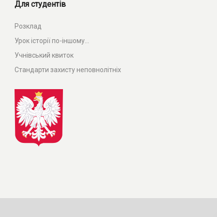
Для студентів
Розклад
Урок історії по-іншому...
Учнівський квиток
Стандарти захисту неповнолітніх