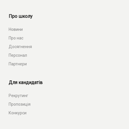
Про школу
Новини
Про нас
Досягнення
Персонал
Партнери
Для кандидатів
Рекрутинг
Пропозиція
Конкурси