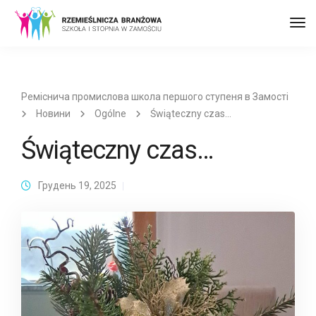
Пер
до
наві
Реміснича промислова школа першого ступеня в Замості
Новини
Ogólne
Świąteczny czas…
Świąteczny czas…
Грудень 19, 2025