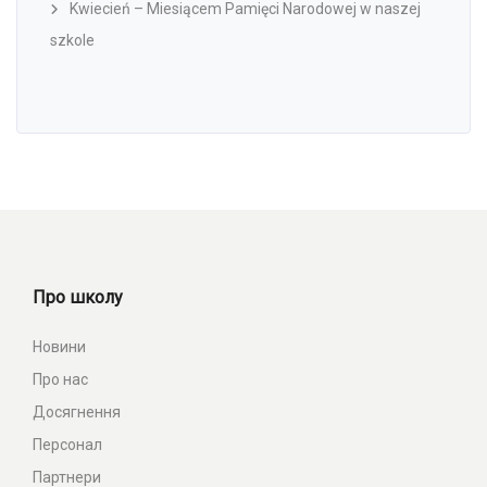
Kwiecień – Miesiącem Pamięci Narodowej w naszej
szkole
Про школу
Новини
Про нас
Досягнення
Персонал
Партнери