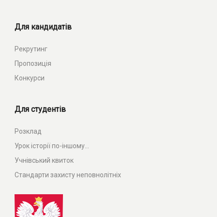
Для кандидатів
Рекрутинг
Пропозиція
Конкурси
Для студентів
Розклад
Урок історії по-іншому...
Учнівський квиток
Стандарти захисту неповнолітніх