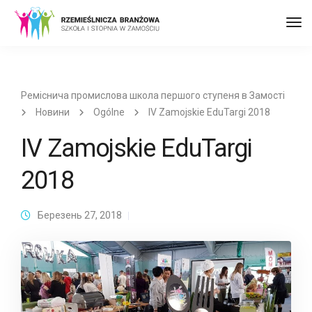
Пер
до
наві
Реміснича промислова школа першого ступеня в Замості
Новини
Ogólne
IV Zamojskie EduTargi 2018
IV Zamojskie EduTargi
2018
Березень 27, 2018