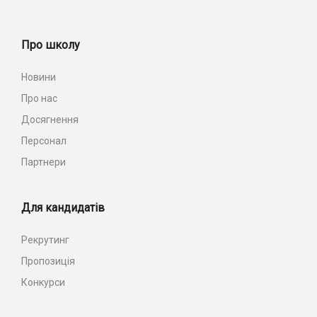
Про школу
Новини
Про нас
Досягнення
Персонал
Партнери
Для кандидатів
Рекрутинг
Пропозиція
Конкурси