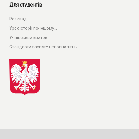
Для студентів
Розклад
Урок історії по-іншому...
Учнівський квиток
Стандарти захисту неповнолітніх