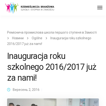
Пер
до
наві
Реміснича промислова школа першого ступеня в Замості
Новини
Ogólne
Inauguracja roku szkolnego
2016/2017 już za nami!
Inauguracja roku
szkolnego 2016/2017 już
za nami!
Вересень 2, 2016