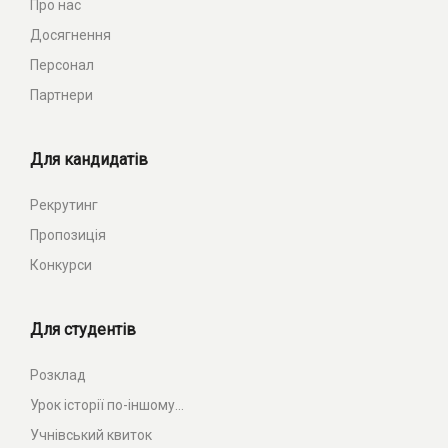
Про нас
Досягнення
Персонал
Партнери
Для кандидатів
Рекрутинг
Пропозиція
Конкурси
Для студентів
Розклад
Урок історії по-іншому...
Учнівський квиток