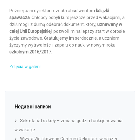
Później pani dyrektor rozdała absolwentom
książki
spawacza
. Chłopcy odbyli kurs jeszcze przed wakacjami, a
dziś mogli z dumą odebrać dokument, który,
uznawany w
całej Unii Europejskiej
, pozwoli im na lepszy start w dorosłe
życie zawodowe. Gratulujemy im serdecznie, a uczniom
życzymy wytrwałości i zapału do nauki w nowym
roku
szkolnym 2016/201
7.
Zdjęcia w galerii!
Недавні записи
Sekretariat szkoły – zmiana godzin funkcjonowania
w wakacje
Wizyta Wojskowego Centrum Rekrutacji w naszej