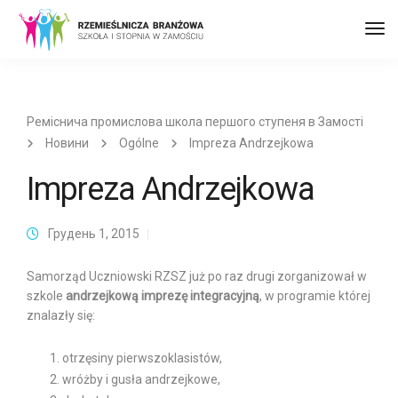
Пер
до
наві
Реміснича промислова школа першого ступеня в Замості
Новини
Ogólne
Impreza Andrzejkowa
Impreza Andrzejkowa
Грудень 1, 2015
Samorząd Uczniowski RZSZ już po raz drugi zorganizował w
szkole
andrzejkową imprezę integracyjną
, w programie której
znalazły się:
otrzęsiny pierwszoklasistów,
wróżby i gusła andrzejkowe,