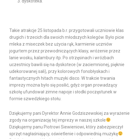
dyskoteka.
Takie atrakcje 25 listopada b.r. przygotowali uczniowie klas
drugich i trzecich dla swoich młodszych kolegów. Było picie
mleka z miseczek bez użycia rąk, karmienie uczniów
jogurtem przez przewodniczących klasy, wróżenie przez
lanie wosku, kalambury itp. Po otrzęsinach i wróżbach
uczestnicy bawili się na dyskotece (w zaciemnionej, pięknie
udekorowanej sali), przy kolorowych fonobłyskach i
fantastycznych hitach muzyki disco. W trakcie trwania
imprezy można było się posilić, gdyż organ prowadzący
szkołę ufundował zimne napoje i słodki poczęstunek w
formie szwedzkiego stołu.
Dziękujemy pani Dyrektor Annie Godziszewskiej za wyrażenie
zgody na organizację tej imprezy w naszej szkole
Dziękujemy panu Piotrowi Siewieniowi, który zabezpieczył
sprzęt nagłaśniający, oświetlenie i odpowiednią muzykę