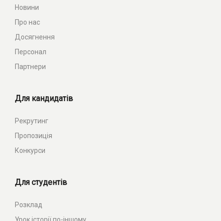
Новини
Про нас
Досягнення
Персонал
Партнери
Для кандидатів
Рекрутинг
Пропозиція
Конкурси
Для студентів
Розклад
Урок історії по-іншому...