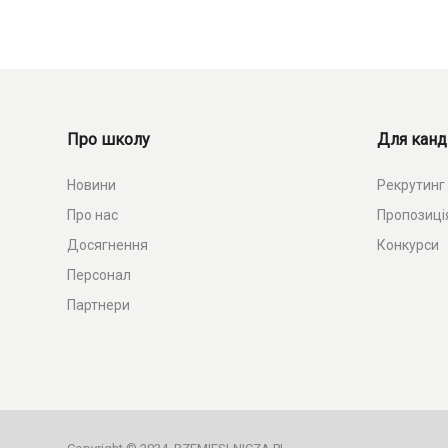
Про школу
Для канд
Новини
Рекрутинг
Про нас
Пропозиці
Досягнення
Конкурси
Персонал
Партнери