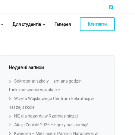
Контакти
Для студентів
Галерея
Недавні записи
Sekretariat szkoły – zmiana godzin
funkcjonowania w wakacje
Wizyta Wojskowego Centrum Rekrutacji w
naszej szkole
NIE dla hazardu w Rzemieślniczej!
Akcja Żonkile 2026 – Łączy nas pamięć
Kwiecień – Miesiącem Pamięci Narodowej w