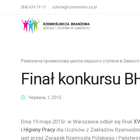
(84) 639 79 17
szkola@rzemieslnicza.pl
Реміснича промислова школа першого ступеня в Замості
Finał konkursu B
Червень 1, 2015
Dnia 19 maja 2015r. w Warszawie odbył się finał
XV
i Higieny Pracy
dla Uczniów z Zakładów Rzemieśln
jest przez Związek Rzemiosła Polskiego i Państwo