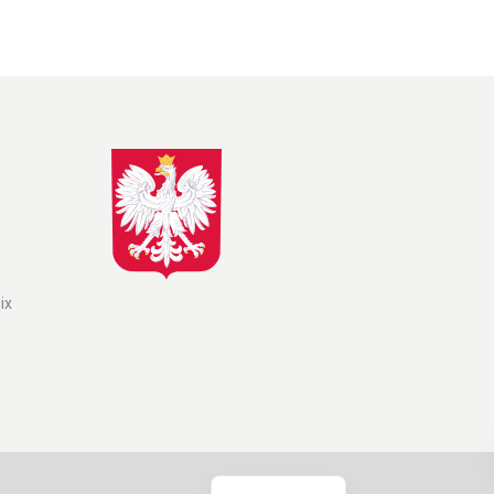
іх
Polish