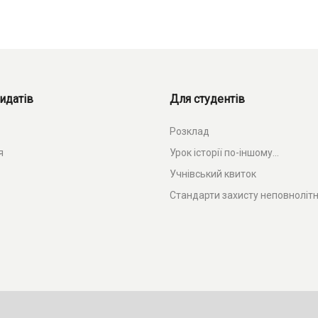
идатів
Для студентів
Розклад
я
Урок історії по-іншому...
Учнівський квиток
Стандарти захисту неповнолітн