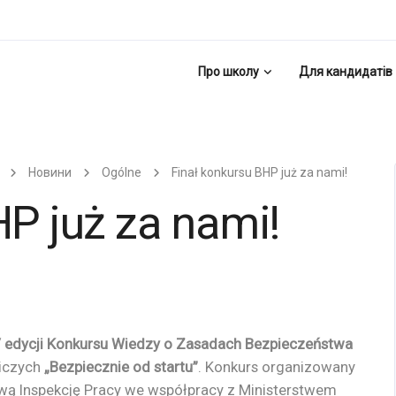
Про школу
Для кандидатів
Новини
Ogólne
Finał konkursu BHP już za nami!
HP już za nami!
 edycji Konkursu Wiedzy o Zasadach Bezpieczeństwa
iczych
„Bezpiecznie od startu”
. Konkurs organizowany
wą Inspekcję Pracy we współpracy z Ministerstwem